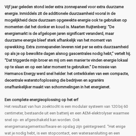
Vijf jaar geleden stond ieder extra zonnepaneel voor extra duurzame
energie. Inmiddels zit de additionele duurzaamheid vooral in de
mogelijkheid deze duurzaam opgewekte energie ook te gebruiken op
momenten dat het donker en koud is. Maarten Ruijtenberg: “De
energiemarkt is de afgelopen jaren significant veranderd, maar
duurzame energie bleef sterk afhankelijk van het moment van
opwekking. Extra zonnepanelen leveren niet per se extra duurzaamheid
op als je op bewolkte dagen alsnog gascentrales nodig hebt,” vertelt hij.
“Dat triggerde mijn broer en mij om een manier te vinden energie lokaal
op te slaan en op een later moment te gebruiken.” De missie van
Hermanos Energy werd snel helder: het ontwikkelen van een compacte,
decentrale waterstofoplossing die bedrijven en agrariërs
onafhankelijker maakt van schommelingen in het energienet.
Een complete energieoplossing op het erf
Het resultaat van hun zoektocht is een modulair systeem van 120 bij 60
centimeter, bestaande uit een batterij en een AEM-elektrolyser waarmee
snel op- en afgeschakeld kan worden. Ook
energiemanagementsoftware en opslag zijn geïntegreerd. “Het enige
wat je nodig hebt, is een stopcontact, een wateraansluiting en een