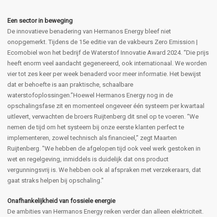
Een sector in beweging
De innovatieve benadering van Hermanos Energy bleef niet
onopgemerkt. Tijdens de 15e editie van de vakbeurs Zero Emission |
Ecomobiel won het bedrijf de Waterstof Innovatie Award 2024. “Die prijs
heeft enorm veel aandacht gegenereerd, ook internationaal. We worden
vier tot zes keer per week benaderd voor meer informatie. Het bewijst
dat er behoefte is aan praktische, schaalbare
waterstofoplossingen.”Hoewel Hermanos Energy nog in de
opschalingsfase zit en momenteel ongeveer één systeem per kwartaal
uitlevert, verwachten de broers Ruijtenberg dit snel op te voeren. “We
nemen de tijd om het systeem bij onze eerste klanten perfect te
implementeren, zowel technisch als financieel,” zegt Maarten
Ruijtenberg. "We hebben de afgelopen tijd ook veel werk gestoken in
wet en regelgeving, inmiddels is duidelijk dat ons product
vergunningsvrij is. We hebben ook al afspraken met verzekeraars, dat
gaat straks helpen bij opschaling."
Onafhankelijkheid van fossiele energie
De ambities van Hermanos Energy reiken verder dan alleen elektriciteit.