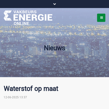
Bel ons voor info 0294 - 74 50 70
beurs@54events.nl
Nieuws
Waterstof op maat
12-06-2025 13:37