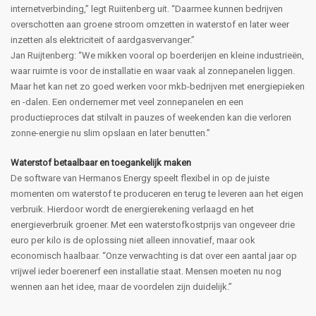
internetverbinding,” legt Ruiitenberg uit. “Daarmee kunnen bedrijven
overschotten aan groene stroom omzetten in waterstof en later weer
inzetten als elektriciteit of aardgasvervanger.”
Jan Ruijtenberg: “We mikken vooral op boerderijen en kleine industrieën,
waar ruimte is voor de installatie en waar vaak al zonnepanelen liggen.
Maar het kan net zo goed werken voor mkb-bedrijven met energiepieken
en -dalen. Een ondernemer met veel zonnepanelen en een
productieproces dat stilvalt in pauzes of weekenden kan die verloren
zonne-energie nu slim opslaan en later benutten.”
Waterstof betaalbaar en toegankelijk maken
De software van Hermanos Energy speelt flexibel in op de juiste
momenten om waterstof te produceren en terug te leveren aan het eigen
verbruik. Hierdoor wordt de energierekening verlaagd en het
energieverbruik groener. Met een waterstofkostprijs van ongeveer drie
euro per kilo is de oplossing niet alleen innovatief, maar ook
economisch haalbaar. “Onze verwachting is dat over een aantal jaar op
vrijwel ieder boerenerf een installatie staat. Mensen moeten nu nog
wennen aan het idee, maar de voordelen zijn duidelijk.”